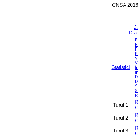
CNSA 2016 -
Ju
Dia
P
P
P
P
V
V
Statistici
Î
Î
D
D
S
S
R
R
Turul 1
C
R
Turul 2
C
R
Turul 3
C