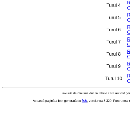
R
Turul 4
C
R
Turul 5
C
R
Turul 6
C
R
Turul 7
C
R
Turul 8
C
R
Turul 9
C
R
Turul 10
C
Linkurile de mai sus duc la tabele care au fost g
tsh
Această pagină a fost generată de
, versiunea 3.320. Pentru mai 