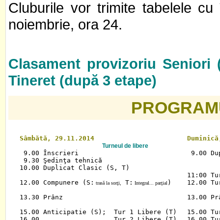
Cluburile vor trimite tabelele cu 
noiembrie, ora 24.
Clasament provizoriu Seniori 
Tineret (după 3 etape)
PROGRAMU
Sâmbătă, 29.11.2014
Duminică
Turneul de libere
 9.00 Înscrieri

 9.00 Du
 9.30 Şedinţa tehnică

10.00 Duplicat Clasic (S, T)

11:00 Tu
12.00 Compunere (S:
 T:
)

12.00 Tu
 trasă la sorţi,
 Integral... parţial
13.30 Prânz

13.00 Prâ
15.00 Anticipatie (S);  Tur 1 Libere (T)

15.00 Tu
16.00                   Tur 2 Libere (T)

16.00 Tu