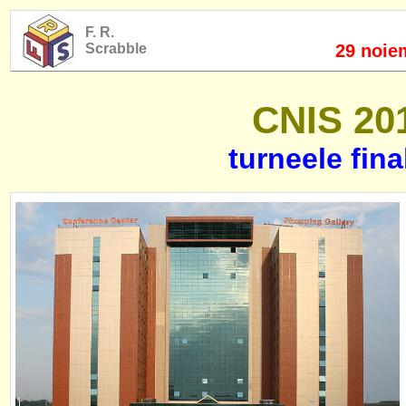
F. R.
Scrabble
29 noie
CNIS 201
turneele fina